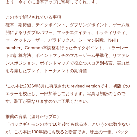
より、今すぐに勝率アップに寄与してくれます。
この本で解説されている事項
確率、期待値、テイクポイント、ダブリングポイント、ゲーム展
開によるリダブルパワー、マッチエクイティ、ボラティリティ、
マーケットルーザー、パラドックス、シーマン関数、Neil's
number、Gammon率調整を行ったテイクポイント、エラーレー
トの計算方法、ポイントマッチのマネーゲーム平準化、リファレ
ンスポジション、ポイントマッチで役立つスコア別格言、実力差
を考慮したプレイ、トーナメントの期待値
*この本は2026年3月に再版されたrevised versionです。初版での
エラーを校正し、一部加筆しております。写真は初版のもので
す。装丁が異なりますのでご了承ください。
推薦の言葉（望月正行プロ）
「バックギャモンの本で10年後でも残る本、というのは数少ない
が、この本は100年後にも残ると断言でき、珠玉の一冊。バック