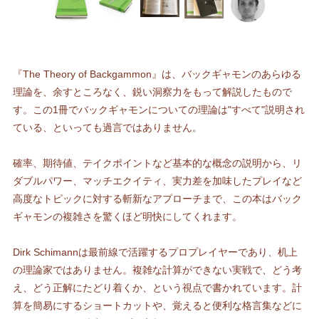
『The Theory of Backgammon』は、バックギャモンのあらゆる
理論を、余すところなく、鋭い洞察力をもって解説したもので
す。この1冊でバックギャモンについての理論は"すべて"説明され
ている、といっても過言ではありません。
確率、期待値、テイクポイントなど基本的な概念の説明から、リ
ダブルパワー、マッチエクイティ、実力差を加味したプレイなど
高度なトピックに対する斬新なアプローチまで、この本はバック
ギャモンの複雑さを驚くほど明快にしてくれます。
Dirk Schimannは最前線で活躍するプロプレイヤーであり、机上
の理論家ではありません。複雑な計算ができない実戦で、どう考
え、どう正解にたどり着くか、という視点で書かれています。計
算を簡易にするショートカットや、覚えると便利な格言集などに