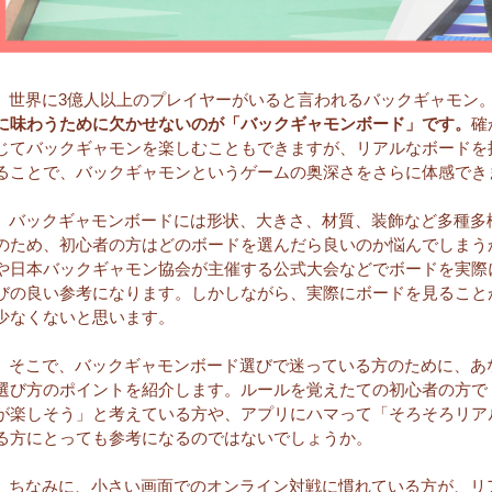
世界に3億人以上のプレイヤーがいると言われるバックギャモン
に味わうために欠かせないのが「バックギャモンボード」です。
確
じてバックギャモンを楽しむこともできますが、リアルなボードを
ることで、バックギャモンというゲームの奥深さをさらに体感でき
バックギャモンボードには形状、大きさ、材質、装飾など多種多
のため、初心者の方はどのボードを選んだら良いのか悩んでしまう
や日本バックギャモン協会が主催する公式大会などでボードを実際
びの良い参考になります。しかしながら、実際にボードを見ること
少なくないと思います。
そこで、バックギャモンボード選びで迷っている方のために、あ
選び方のポイントを紹介します。ルールを覚えたての初心者の方で
が楽しそう」と考えている方や、アプリにハマって「そろそろリア
る方にとっても参考になるのではないでしょうか。
ちなみに、小さい画面でのオンライン対戦に慣れている方が、リ