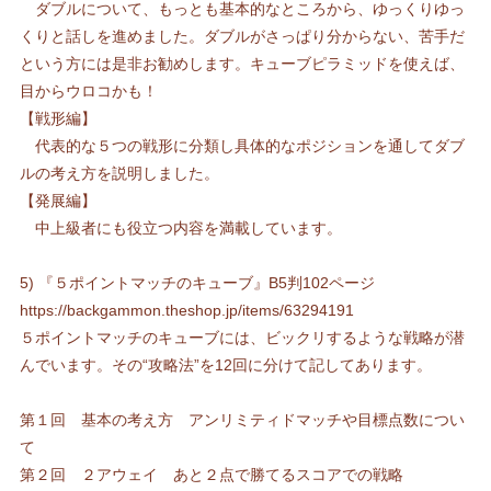
ダブルについて、もっとも基本的なところから、ゆっくりゆっ
くりと話しを進めました。ダブルがさっぱり分からない、苦手だ
という方には是非お勧めします。キューブピラミッドを使えば、
目からウロコかも！
【戦形編】
代表的な５つの戦形に分類し具体的なポジションを通してダブ
ルの考え方を説明しました。
【発展編】
中上級者にも役立つ内容を満載しています。
5) 『５ポイントマッチのキューブ』B5判102ページ
https://backgammon.theshop.jp/items/63294191
５ポイントマッチのキューブには、ビックリするような戦略が潜
んでいます。その“攻略法”を12回に分けて記してあります。
第１回 基本の考え方 アンリミティドマッチや目標点数につい
て
第２回 ２アウェイ あと２点で勝てるスコアでの戦略