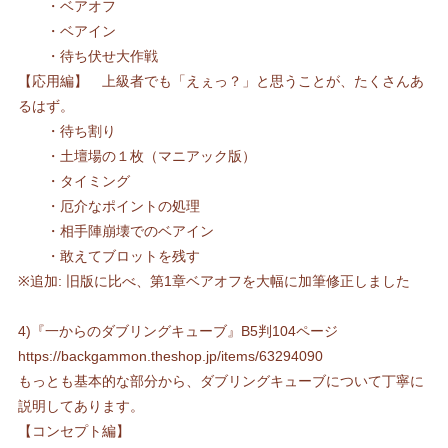
・ベアオフ
・ベアイン
・待ち伏せ大作戦
【応用編】 上級者でも「えぇっ？」と思うことが、たくさんあ
るはず。
・待ち割り
・土壇場の１枚（マニアック版）
・タイミング
・厄介なポイントの処理
・相手陣崩壊でのベアイン
・敢えてブロットを残す
※追加: 旧版に比べ、第1章ベアオフを大幅に加筆修正しました
4)『一からのダブリングキューブ』B5判104ページ
https://backgammon.theshop.jp/items/63294090
もっとも基本的な部分から、ダブリングキューブについて丁寧に
説明してあります。
【コンセプト編】