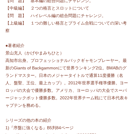
【問 題】 基本編の総合問題にチャレンジ。
【中級編】 ２つの格言とスロットについて
【問 題】 ハイレベル編の総合問題にチャレンジ。
【上級編】 １つの難しい格言とプライム合戦についての深い考
察
●著者紹介
景山充人（かげやまみちひと）
高知市出身。プロフェッショナルバックギャモンプレーヤー。最
新のGiants of Backgammonにて世界ランキング2位。BMABのグ
ランドマスター。日本のメジャータイトルで通算11度優勝（名
人、盤聖、王位、最上カップ）。2012年世界選手権準優勝。ヨー
ロッパの大会で優勝多数。アメリカ、ヨーロッパの大会でスーパ
ージャックポット優勝多数。2022年世界チーム戦にて日本代表キ
ャプテンを務める。
シリーズの他の本の紹介
1)『序盤に強くなる』B5判84ページ