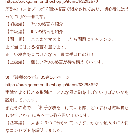
https://backgammon.theshop.jp/items/63292570
序盤のコンセプトが12個の格言で紹介されてあり、初心者にはう
ってつけの一冊です。
【初級編】 3つの格言を紹介
【中級編】 9つの格言を紹介
【問 題】 ここまでマスターしたら問題にチャレンジ。
まず当てはまる格言を選びます。
正しい格言を見つけたなら、最善手は目の前！
【上級編】 難しい2つの格言が待ち構えています。
3) 『終盤のツボ』B5判164ページ
https://backgammon.theshop.jp/items/63293692
実戦でよく現れる形別に、どんな風に駒を上げていけばよいかを
説明しています。
またその逆で、「相手が駒を上げている際、どうすれば逆転勝ち
しやすいか」 にもページ数を割いています。
【基本編】 大きく３つに分かれています。かなり念入りに大切
なコンセプトを説明しました。