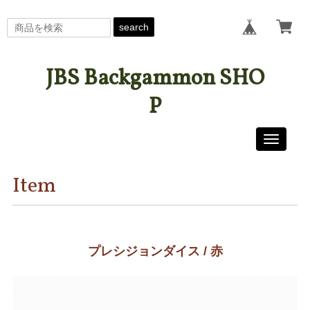
search
JBS Backgammon SHO
P
Toggle
navigati
Item
プレシジョンダイス / 赤