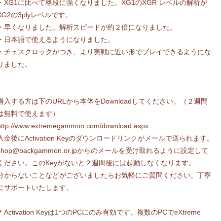
・XG1に比べて格段に強くなりました。XG1のXGR レベルの解析が
XG2の3plyレベルです。
・早くなりました。解析スピードが約２倍になりました。
・日本語で使えるようになりました。
・チェスクロックがつき、より実戦に近い形でプレイできるようにな
りました。
購入する方は下のURLから本体をDownloadしてください。（２週間
は無料で使えます）
http://www.extremegammon.com/download.aspx
入金後にActivation Keyのダウンロードリンクがメールで送られます。
shop@backgammon.or.jp
からのメールを受け取れるように設定して
ください。このKeyがないと２週間後には起動しなくなります。
分からないことなどがございましたらお気軽にご質問ください。丁寧
にサポートいたします。
＊Activation Keyは1つのPCにのみ有効です。複数のPCでeXtreme