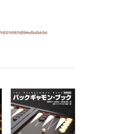
%84%E6%96%B9#e8b4bb9d