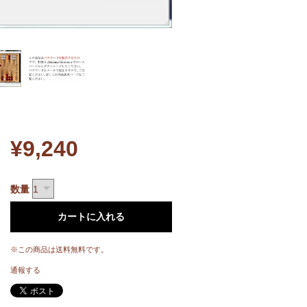
¥9,240
数量
カートに入れる
※この商品は
送料無料
です。
通報する