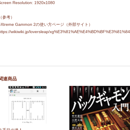
Screen Resolution: 1920x1080
（参考）
eXtreme Gammon 2の使い方ページ（外部サイト）
https://wikiwiki.jp/loversleap/xg%E3%81%AE%E4%BD%BF%E3%81
関連商品
３手目の達人